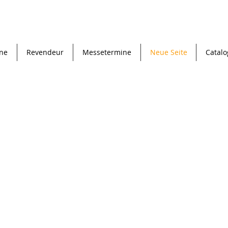
®
ne
Revendeur
Messetermine
Neue Seite
Catal