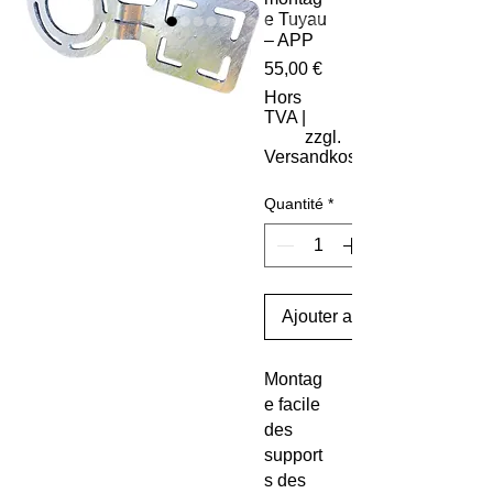
e Tuyau
– APP
Prix
55,00 €
Hors
TVA
|
zzgl.
Versandkosten
Quantité
*
Ajouter au panier
Montag
e facile
des
support
s des