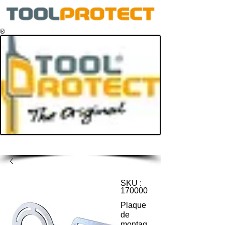
®
SKU :
170000
Plaque
de
montag