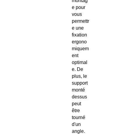
montag
e pour
vous
permettr
e une
fixation
ergono
miquem
ent
optimal
e. De
plus, le
support
monté
dessus
peut
être
tourné
d'un
angle.