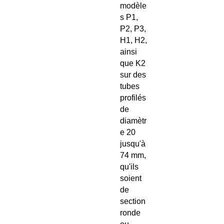
modèle
s P1,
P2, P3,
H1, H2,
ainsi
que K2
sur des
tubes
profilés
de
diamètr
e 20
jusqu'à
74 mm,
qu'ils
soient
de
section
ronde