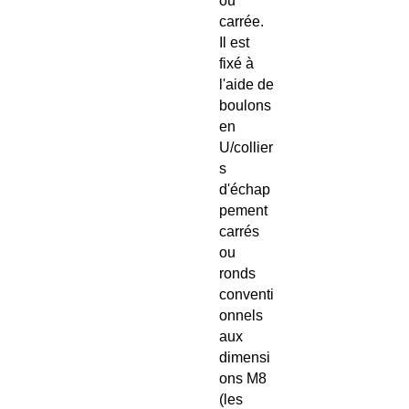
ou
carrée.
Il est
fixé à
l'aide de
boulons
en
U/collier
s
d'échap
pement
carrés
ou
ronds
conventi
onnels
aux
dimensi
ons M8
(les