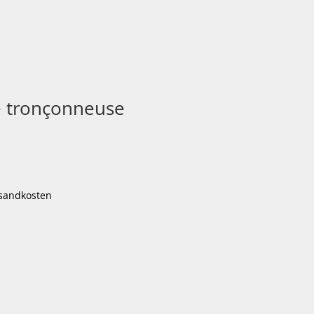
e tronçonneuse
ix
rsandkosten