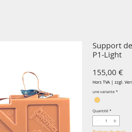
Support d
P1-Light
Pr
155,00 €
Hors TVA
|
zzgl. Ve
une variante
*
Quantité
*