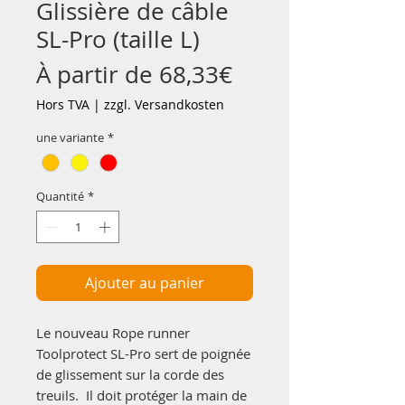
Glissière de câble
SL-Pro (taille L)
Prix
À partir de
68,33€
promotionnel
Hors TVA
|
zzgl. Versandkosten
une variante
*
Quantité
*
Ajouter au panier
Le nouveau Rope runner
Toolprotect SL-Pro sert de poignée
de glissement sur la corde des
treuils. Il doit protéger la main de