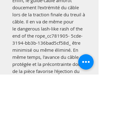
Enfin, le guide-câble amortit
doucement l'extrémité du câble
lors de la traction finale du treuil à
câble. Il en va de même pour
le dangerous lash-like rash of the
end of the rope_cc781905- 5cde-
3194-bb3b-136bad5cf58d_ être
minimisé ou même éliminé. En
même temps, l'avance du câble est
protégée et la précontrainte douce
de la pièce favorise l'éjection du
câble dès le départ.
Important : le consentement du
fabricant de votre treuil à câble
spécial à sans hésitation de ce
composant est une condition de
base pour le montage -_cc781905-
5cde-3194-bb3b-136bad5cf5 8j
__cc781905-5cde-3194- bb3b-
136bad5cf58d_Attention : risque